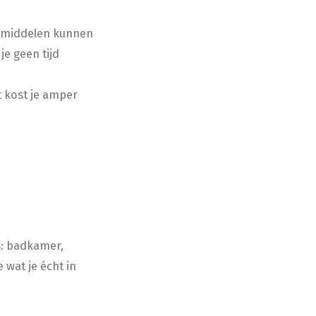
eesmiddelen kunnen
je geen tijd
t kost je amper
s: badkamer,
e wat je écht in