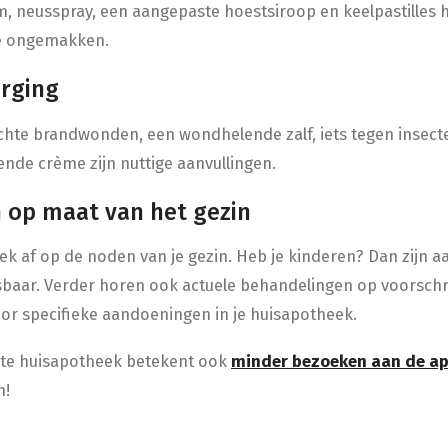
m, neusspray, een aangepaste hoestsiroop en keelpastilles h
e ongemakken.
orging
chte brandwonden, een wondhelende zalf, iets tegen insec
ende crème zijn nuttige aanvullingen.
n op maat van het gezin
eek af op de noden van je gezin. Heb je kinderen? Dan zijn 
baar. Verder horen ook actuele behandelingen op voorschri
or specifieke aandoeningen in je huisapotheek.
ste huisapotheek betekent ook
minder bezoeken aan de a
n!