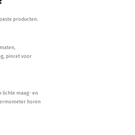
e?
epaste producten.
rmaten,
, pincet voor
n lichte maag- en
thermometer horen