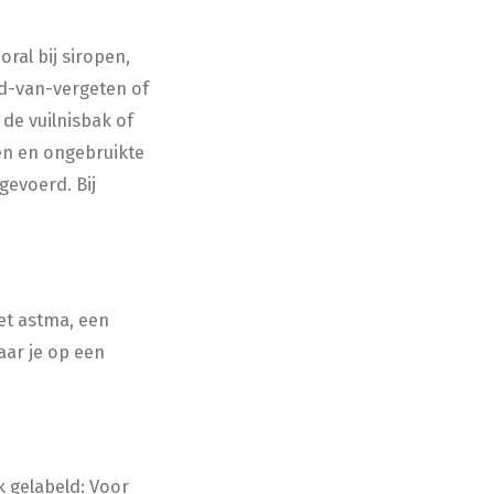
oral bij siropen,
end-van-vergeten of
 de vuilnisbak of
len en ongebruikte
gevoerd. Bij
et astma, een
aar je op een
k gelabeld: Voor