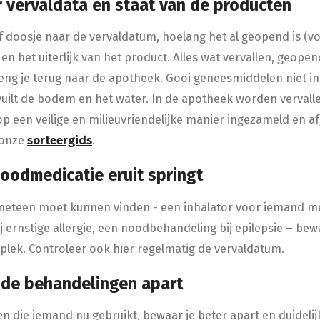
r vervaldata en staat van de producten
e of doosje naar de vervaldatum, hoelang het al geopend is (vo
 en het uiterlijk van het product. Alles wat vervallen, geop
breng je terug naar de apotheek. Gooi geneesmiddelen niet in
ervuilt de bodem en het water. In de apotheek worden verval
 een veilige en milieuvriendelijke manier ingezameld en af
g onze
sorteergids
.
noodmedicatie eruit springt
 meteen moet kunnen vinden - een inhalator voor iemand m
j ernstige allergie, een noodbehandeling bij epilepsie – bew
 plek. Controleer ook hier regelmatig de vervaldatum.
nde behandelingen apart
 die iemand nu gebruikt, bewaar je beter apart en duidelij