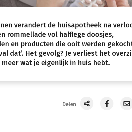
innen verandert de huisapotheek na verlo
een rommellade vol halflege doosjes,
llen en producten die ooit werden gekoch
val dat’. Het gevolg? Je verliest het overz
 meer wat je eigenlijk in huis hebt.
Delen