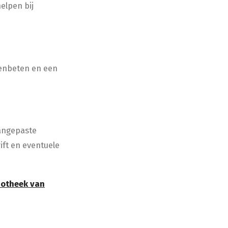
elpen bij
tenbeten en een
aangepaste
ft en eventuele
potheek van