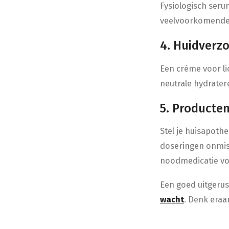
Fysiologisch seru
veelvoorkomend
4. Huidverz
Een crème voor li
neutrale hydrater
5. Producte
Stel je huisapoth
doseringen onmis
noodmedicatie vo
Een goed uitgeru
wacht
. Denk eraa