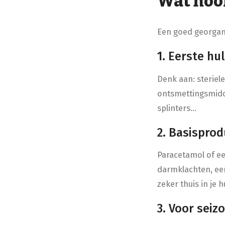
Wat hoor
Een goed georgani
1. Eerste hu
Denk aan: steriel
ontsmettingsmidd
splinters…
2. Basispro
Paracetamol of ee
darmklachten, ee
zeker thuis in je
3. Voor sei