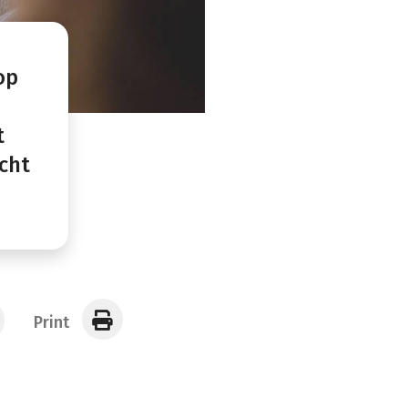
op
t
icht
Print