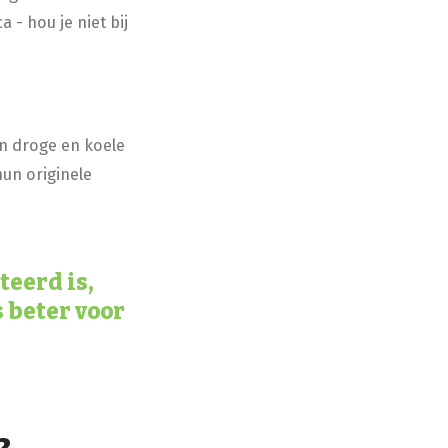
- hou je niet bij
en droge en koele
hun originele
teerd is,
s beter voor