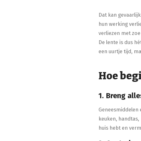
Dat kan gevaarlij
hun werking verlie
verliezen met zoe
De lente is dus h
een uurtje tijd, m
Hoe begi
1. Breng all
Geneesmiddelen e
keuken, handtas, n
huis hebt en verm