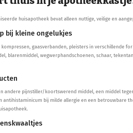
t thuis in je apotheekkastj
seerde huisapotheek bevat alleen nuttige, veilige en aang
lp bij kleine ongelukjes
e kompressen, gaasverbanden, pleisters in verschillende fo
el, blarenmiddel, wegwerphandschoenen, schaar, tekentang
ducten
n andere pijnstiller/koortswerend middel, een middel tege
n antihistaminicum bij milde allergie en een betrouwbare 
 huisapotheek.
zoenskwaaltjes