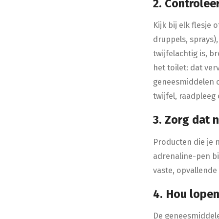
2. Controlee
Kijk bij elk flesj
druppels, sprays),
twijfelachtig is, 
het toilet: dat v
geneesmiddelen op
twijfel, raadplee
3. Zorg dat 
Producten die je
adrenaline-pen bi
vaste, opvallende
4. Hou lope
De geneesmiddelen