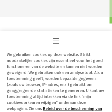
We gebruiken cookies op deze website. Strikt
Vind een apotheek
In geval van nood
noodzakelijke cookies zijn essentieel voor het goed
Onze expertise
Contact
functioneren van de website en kunnen niet worden
geweigerd. We gebruiken ook een analysetool. Als u
Ziekten
Veelgestelde vragen
toestemming geeft, worden bepaalde gegevens
(zoals uw browser, IP-adres, enz.) gebruikt om
Geneesmiddelen
(FAQ)
geaggregeerde statistieken te genereren. U kunt uw
toestemming altijd intrekken via de link “mijn
cookievoorkeuren wijzigen” onderaan deze
webpagina. Zie ons
Beleid over de bescherming van