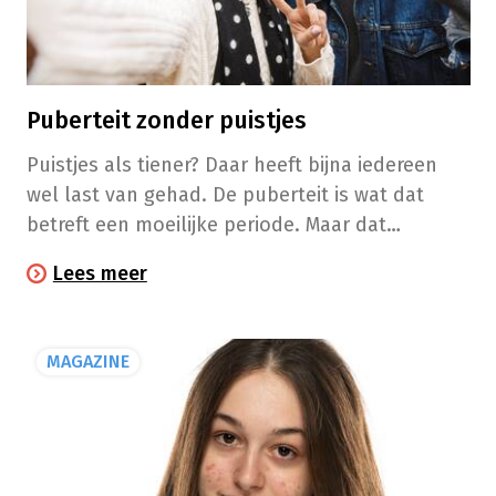
Puberteit zonder puistjes
Puistjes als tiener? Daar heeft bijna iedereen
wel last van gehad. De puberteit is wat dat
betreft een moeilijke periode. Maar dat
betekent niet dat we er niets aan kunnen doen.
Lees meer
Opstoten van jeugdacne mogen niet worden
gebanaliseerd, omdat ze het moreel van tieners
ernstig kunnen aantasten. En natuurlijk
MAGAZINE
kunnen puistjes soms ook littekens nalaten.