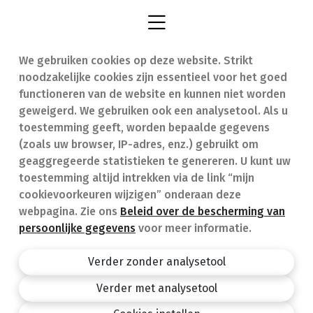
We gebruiken cookies op deze website. Strikt
Vind een apotheek
In geval van nood
noodzakelijke cookies zijn essentieel voor het goed
Onze expertise
Contact
functioneren van de website en kunnen niet worden
geweigerd. We gebruiken ook een analysetool. Als u
Ziekten
Veelgestelde vragen
toestemming geeft, worden bepaalde gegevens
(zoals uw browser, IP-adres, enz.) gebruikt om
Geneesmiddelen
(FAQ)
geaggregeerde statistieken te genereren. U kunt uw
toestemming altijd intrekken via de link “mijn
cookievoorkeuren wijzigen” onderaan deze
webpagina. Zie ons
Beleid over de bescherming van
persoonlijke gegevens
voor meer informatie.
Apotheek.be
Privacy policy
Verder zonder analysetool
Algemene voorwaarden
Verder met analysetool
design by