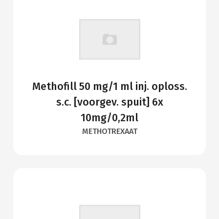
Methofill 50 mg/1 ml inj. oploss.
s.c. [voorgev. spuit] 6x
10mg/0,2ml
METHOTREXAAT