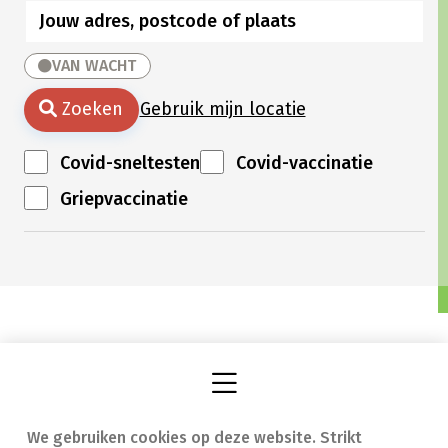
VAN WACHT
Zoeken
Gebruik mijn locatie
Covid-sneltesten
Covid-vaccinatie
Griepvaccinatie
We gebruiken cookies op deze website. Strikt
Vind een apotheek
In geval van nood