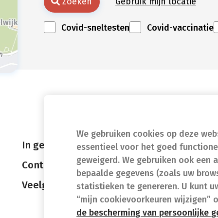
Zoeken
Gebruik mijn locatie
Covid-sneltesten
Covid-vaccinatie
We gebruiken cookies op deze websi
In geval van nood
essentieel voor het goed function
geweigerd. We gebruiken ook een a
Contact
bepaalde gegevens (zoals uw brows
Veelgestelde vragen (FAQ)
statistieken te genereren. U kunt u
“mijn cookievoorkeuren wijzigen” 
de bescherming van persoonlijke 