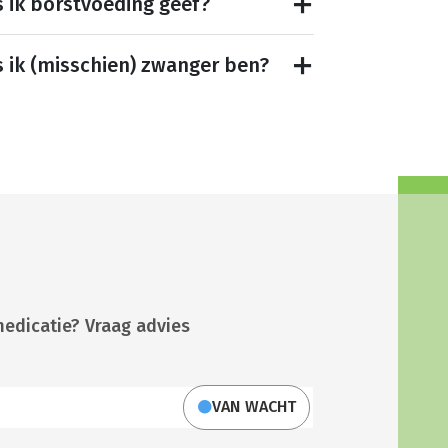
s ik borstvoeding geef?
s ik (misschien) zwanger ben?
medicatie? Vraag advies
VAN WACHT