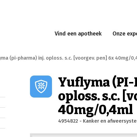
Vind een apotheek
Onze expe
yma (pi-pharma) inj. oploss. s.c. [voorgev. pen] 6x 40mg/0,
Yuflyma (PI-
oploss. s.c. [
40mg/0,4ml
4954822
- Kanker en afweersyst