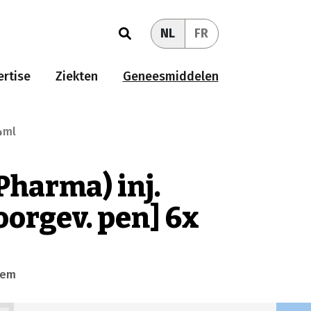
NL
FR
rtise
Ziekten
Geneesmiddelen
4ml
Pharma) inj.
voorgev. pen] 6x
eem