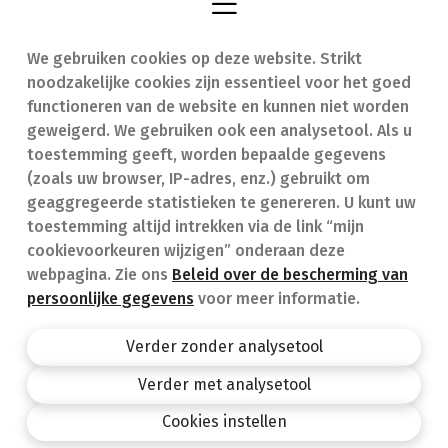
We gebruiken cookies op deze website. Strikt
Vind een apotheek
In geval van nood
noodzakelijke cookies zijn essentieel voor het goed
Onze expertise
Contact
functioneren van de website en kunnen niet worden
geweigerd. We gebruiken ook een analysetool. Als u
Ziekten
Veelgestelde vragen
toestemming geeft, worden bepaalde gegevens
(zoals uw browser, IP-adres, enz.) gebruikt om
Geneesmiddelen
(FAQ)
geaggregeerde statistieken te genereren. U kunt uw
toestemming altijd intrekken via de link “mijn
cookievoorkeuren wijzigen” onderaan deze
webpagina. Zie ons
Beleid over de bescherming van
persoonlijke gegevens
voor meer informatie.
Apotheek.be
Privacy policy
Verder zonder analysetool
Algemene voorwaarden
Verder met analysetool
design by
Cookies instellen