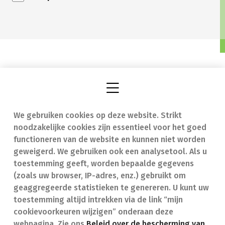
We gebruiken cookies op deze website. Strikt
Vind een apotheek
In geval van nood
noodzakelijke cookies zijn essentieel voor het goed
Onze expertise
Contact
functioneren van de website en kunnen niet worden
geweigerd. We gebruiken ook een analysetool. Als u
Ziekten
Veelgestelde vragen
toestemming geeft, worden bepaalde gegevens
(zoals uw browser, IP-adres, enz.) gebruikt om
Geneesmiddelen
(FAQ)
geaggregeerde statistieken te genereren. U kunt uw
toestemming altijd intrekken via de link “mijn
cookievoorkeuren wijzigen” onderaan deze
webpagina. Zie ons
Beleid over de bescherming van