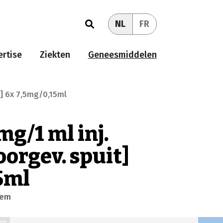
NL
FR
rtise
Ziekten
Geneesmiddelen
it] 6x 7,5mg/0,15ml
mg/1 ml inj.
voorgev. spuit]
5ml
eem