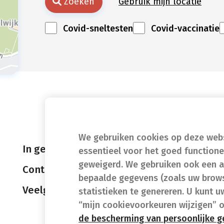
Zoeken
Gebruik mijn locatie
Covid-sneltesten
Covid-vaccinatie
We gebruiken cookies op deze websi
In geval van nood
essentieel voor het goed function
geweigerd. We gebruiken ook een a
Contact
bepaalde gegevens (zoals uw brows
Veelgestelde vragen (FAQ)
statistieken te genereren. U kunt u
“mijn cookievoorkeuren wijzigen” 
de bescherming van persoonlijke 