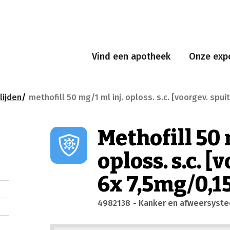
Vind een apotheek
Onze expe
lijden
methofill 50 mg/1 ml inj. oploss. s.c. [voorgev. spu
Methofill 50 
oploss. s.c. [
6x 7,5mg/0,1
4982138
- Kanker en afweersyst