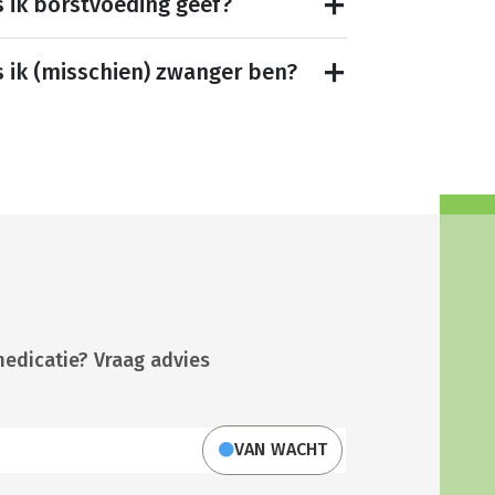
s ik borstvoeding geef?
s ik (misschien) zwanger ben?
medicatie? Vraag advies
VAN WACHT