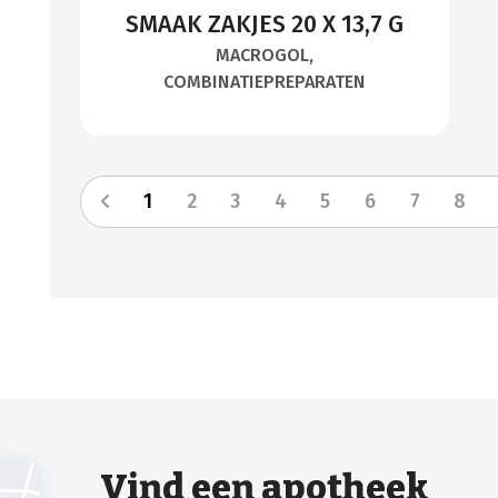
SMAAK ZAKJES 20 X 13,7 G
MACROGOL,
COMBINATIEPREPARATEN
1
2
3
4
5
6
7
8
Vind een apotheek