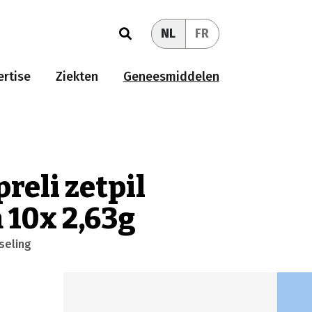
NL
FR
rtise
Ziekten
Geneesmiddelen
reli zetpil
 10x 2,63g
seling