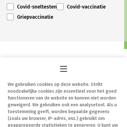
Covid-sneltesten
Covid-vaccinatie
Griepvaccinatie
We gebruiken cookies op deze website. Strikt
Vind een apotheek
In geval van nood
noodzakelijke cookies zijn essentieel voor het goed
Onze expertise
Contact
functioneren van de website en kunnen niet worden
geweigerd. We gebruiken ook een analysetool. Als u
Ziekten
Veelgestelde vragen
toestemming geeft, worden bepaalde gegevens
(zoals uw browser, IP-adres, enz.) gebruikt om
Geneesmiddelen
(FAQ)
geaggregeerde statistieken te genereren. U kunt uw