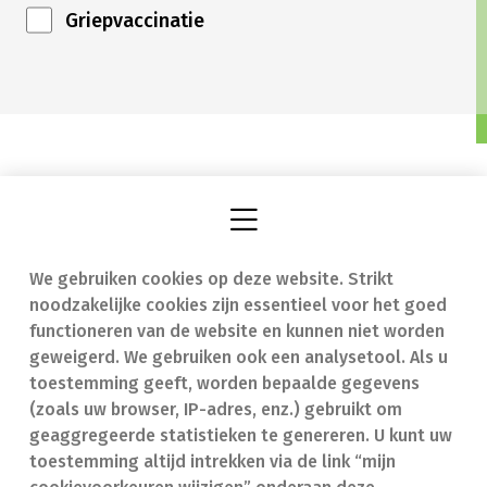
Griepvaccinatie
We gebruiken cookies op deze website. Strikt
Vind een apotheek
In geval van nood
noodzakelijke cookies zijn essentieel voor het goed
Onze expertise
Contact
functioneren van de website en kunnen niet worden
geweigerd. We gebruiken ook een analysetool. Als u
Ziekten
Veelgestelde vragen
toestemming geeft, worden bepaalde gegevens
(zoals uw browser, IP-adres, enz.) gebruikt om
Geneesmiddelen
(FAQ)
geaggregeerde statistieken te genereren. U kunt uw
toestemming altijd intrekken via de link “mijn