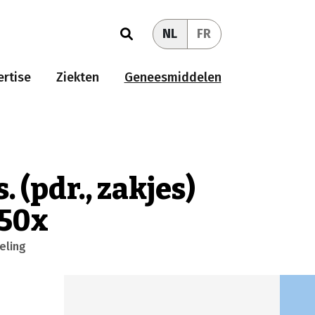
NL
FR
rtise
Ziekten
Geneesmiddelen
. (pdr., zakjes)
 50x
eling