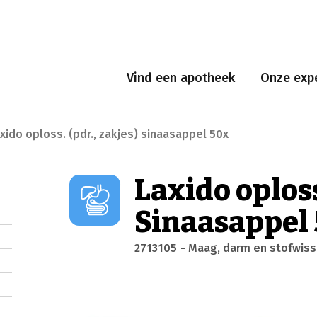
Vind een apotheek
Onze expe
axido oploss. (pdr., zakjes) sinaasappel 50x
Laxido oploss
Sinaasappel
2713105
- Maag, darm en stofwiss