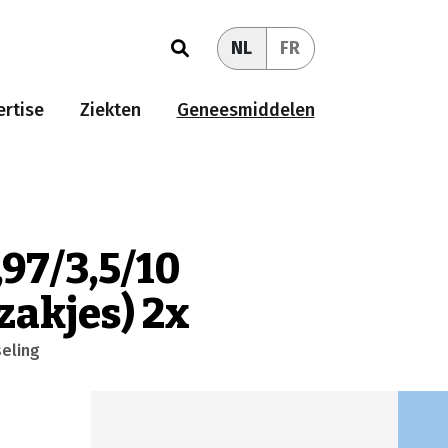
NL
FR
rtise
Ziekten
Geneesmiddelen
,97/3,5/10
 zakjes) 2x
seling