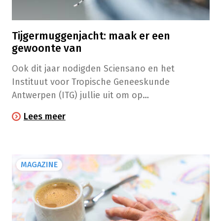
Tijgermuggenjacht: maak er een
gewoonte van
Ook dit jaar nodigden Sciensano en het
Instituut voor Tropische Geneeskunde
Antwerpen (ITG) jullie uit om op
tijgermuggenjacht te gaan. De resultaten van
Lees meer
jullie observaties bevestigen de aanwezigheid
van dit insect, dat niet langer bang is voor onze
Belgische winter.
MAGAZINE