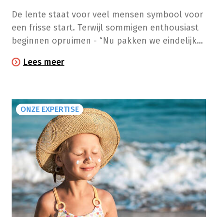
De lente staat voor veel mensen symbool voor
een frisse start. Terwijl sommigen enthousiast
beginnen opruimen - “Nu pakken we eindelijk
de zolder aan!” - hebben anderen het gevoel
Lees meer
dat ook hun lichaam een grote schoonmaak
nodig heeft. Detoxkuren, sapjes en
supplementen verschijnen opnieuw overal.
Maar heeft je lichaam zo’n lenteschoonmaak
ONZE EXPERTISE
wel nodig? Of is detoxen vooral een
hardnekkige mythe?