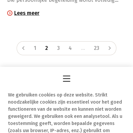
Die persoonlijke begeleiding wordt volledig
terugbetaald door je ziekenfonds.
Lees meer
1
2
3
4
…
23
We gebruiken cookies op deze website. Strikt
Vind een apotheek
In geval van nood
noodzakelijke cookies zijn essentieel voor het goed
Onze expertise
Contact
functioneren van de website en kunnen niet worden
geweigerd. We gebruiken ook een analysetool. Als u
Ziekten
Veelgestelde vragen
toestemming geeft, worden bepaalde gegevens
(zoals uw browser, IP-adres, enz.) gebruikt om
Geneesmiddelen
(FAQ)