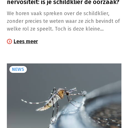
nervositeit: is je schildklier de oorzaak?
We horen vaak spreken over de schildklier,
zonder precies te weten waar ze zich bevindt of
welke rol ze speelt. Toch is deze kleine
endocriene klier, gelegen aan de basis van de
Lees meer
hals, onmisbaar voor het goed functioneren
van ons lichaam. Het is daarom belangrijk alert
te blijven voor ongewone signalen en
symptomen niet te negeren, want ze kunnen
NEWS
wijzen op een onevenwicht.