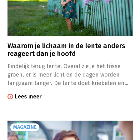
Waarom je lichaam in de lente anders
reageert dan je hoofd
Eindelijk terug lente! Overal zie je het frisse
groen, er is meer licht en de dagen worden
langzaam langer. De lente doet kriebelen en
voelt altijd een beetje als een nieuw begin.
Lees meer
Misschien verwacht jij ook meer energie en een
beter humeur zodra de lente aanbreekt, maar
merk je dat je lichaam ondanks de
lentekriebels soms traag, moe of uit balans is.
MAGAZINE