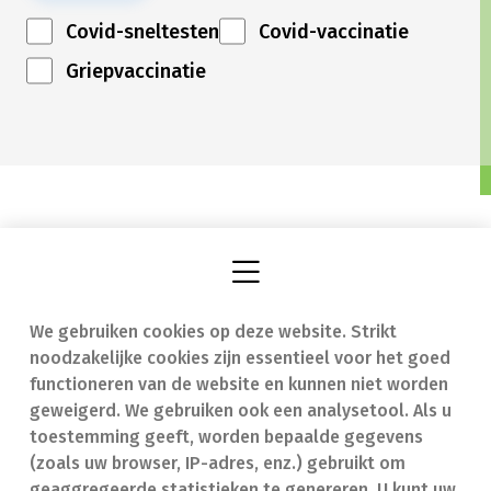
Covid-sneltesten
Covid-vaccinatie
Griepvaccinatie
We gebruiken cookies op deze website. Strikt
Vind een apotheek
In geval van nood
noodzakelijke cookies zijn essentieel voor het goed
Onze expertise
Contact
functioneren van de website en kunnen niet worden
geweigerd. We gebruiken ook een analysetool. Als u
Ziekten
Veelgestelde vragen
toestemming geeft, worden bepaalde gegevens
(zoals uw browser, IP-adres, enz.) gebruikt om
Geneesmiddelen
(FAQ)
geaggregeerde statistieken te genereren. U kunt uw