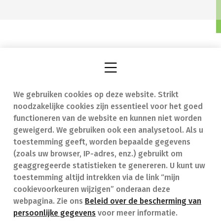
We gebruiken cookies op deze website. Strikt
Vind een apotheek
In geval van nood
noodzakelijke cookies zijn essentieel voor het goed
Onze expertise
Contact
functioneren van de website en kunnen niet worden
geweigerd. We gebruiken ook een analysetool. Als u
Ziekten
Veelgestelde vragen
toestemming geeft, worden bepaalde gegevens
(zoals uw browser, IP-adres, enz.) gebruikt om
Geneesmiddelen
(FAQ)
geaggregeerde statistieken te genereren. U kunt uw
toestemming altijd intrekken via de link “mijn
cookievoorkeuren wijzigen” onderaan deze
webpagina. Zie ons
Beleid over de bescherming van
persoonlijke gegevens
voor meer informatie.