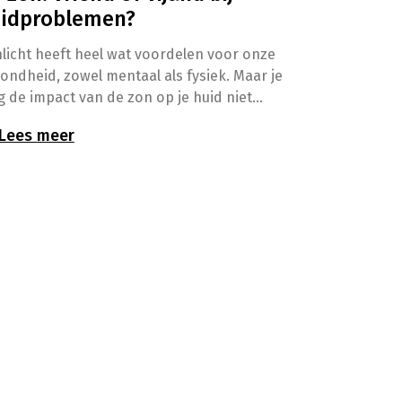
idproblemen?
licht heeft heel wat voordelen voor onze
ondheid, zowel mentaal als fysiek. Maar je
 de impact van de zon op je huid niet
erschatten. Los van zonnebrand of het
Lees meer
ico op huidkanker kan zonlicht ook een
loed hebben op bepaalde
daandoeningen, zoals acne, eczeem of
riasis.