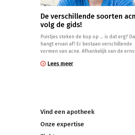
De verschillende soorten acn
volg de gids!
Puistjes steken de kop op … is dat erg? Da
hangt ervan af! Er bestaan verschillende
vormen van acne. Afhankelijk van de erns
vergen die een andere behandeling. In
Lees meer
afwachting van een diagnose door de dok
kan je alvast deze gids volgen!
Vind een apotheek
Onze expertise