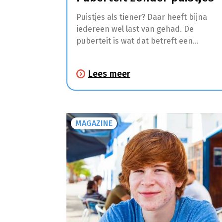
Puistjes als tiener? Daar heeft bijna
iedereen wel last van gehad. De
puberteit is wat dat betreft een
moeilijke periode. Maar dat betekent
niet dat we er niets aan kunnen doen.
Lees meer
Opstoten van jeugdacne mogen niet
worden gebanaliseerd, omdat ze het
moreel van tieners ernstig kunnen
aantasten. En natuurlijk kunnen puistje
MAGAZINE
soms ook littekens nalaten.