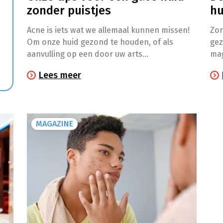
zonder puistjes
hu
Acne is iets wat we allemaal kunnen missen!
Zon
Om onze huid gezond te houden, of als
gez
aanvulling op een door uw arts
mag
voorgeschreven behandeling met medicatie
ond
Lees meer
tegen acne, is het belangrijk om enkele
ris
eenvoudige gebaren op te nemen in onze
inv
dagelijkse routine.
hui
s
pso
MAGAZINE