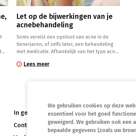
e,
Let op de bijwerkingen van je
acnebehandeling
t
Soms vereist een opstoot van acne in de
tienerjaren, of zelfs later, een behandeling
t
met medicatie. Afhankelijk van het type acne
en de ernst ervan duurt die behandeling
Lees meer
ter,
vaak enkele maanden. Het is het belangrijk
om daarbij goed te letten op de
bijwerkingen!
We gebruiken cookies op deze websi
In geval van nood
essentieel voor het goed function
geweigerd. We gebruiken ook een a
Contact
bepaalde gegevens (zoals uw brows