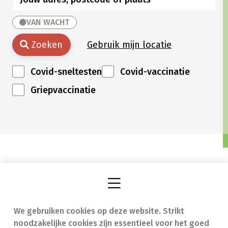
VAN WACHT
Zoeken
Gebruik mijn locatie
Covid-sneltesten
Covid-vaccinatie
Griepvaccinatie
We gebruiken cookies op deze website. Strikt
Vind een apotheek
In geval van nood
noodzakelijke cookies zijn essentieel voor het goed