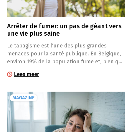
Arrêter de fumer: un pas de géant vers
une vie plus saine
Le tabagisme est l'une des plus grandes
menaces pour la santé publique. En Belgique,
environ 19% de la population fume et, bien que
ce chiffre soit en légère baisse depuis quelques
Lees meer
années, la dépendance tabagique est un
problème persistant. Heureusement, il existe
de nombreux moyens de vous aider à arrêter
MAGAZINE
de fumer. Et votre pharmacien peut vous
accompagner dans ce sevrage.