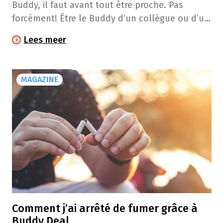
Buddy, il faut avant tout être proche. Pas
forcément! Être le Buddy d’un collègue ou d’un
voisin qu’on connait moins bien, ça marche
Lees meer
aussi. Et c’est "gagnant-gagnant", car les liens
qui se tissent durant cette aventure sont
inestimables. Alors… Comment être un bon
MAGAZINE
Buddy? Témoignage.
Comment j’ai arrêté de fumer grâce à
Buddy Deal