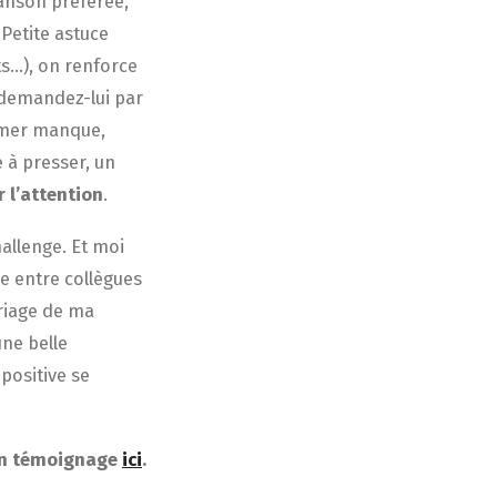
hanson préférée,
Petite astuce
ts…), on renforce
, demandez-lui par
fumer manque,
 à presser, un
r l’attention
.
allenge. Et moi
nce entre collègues
ariage de ma
une belle
 positive se
son témoignage
ici
.