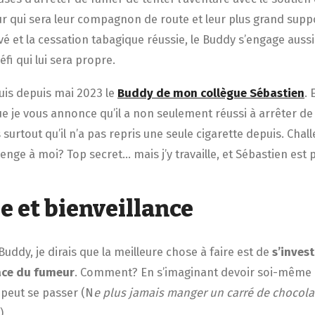
 qui sera leur compagnon de route et leur plus grand suppor
vé et la cessation tabagique réussie, le Buddy s’engage auss
fi qui lui sera propre.
suis depuis mai 2023 le
Buddy de mon collègue Sébastien
. 
e je vous annonce qu’il a non seulement réussi à arrêter de
surtout qu’il n’a pas repris une seule cigarette depuis. Chal
enge à moi? Top secret… mais j’y travaille, et Sébastien est p
 et bienveillance
uddy, je dirais que la meilleure chose à faire est de
s’inves
lace du fumeur
. Comment? En s’imaginant devoir soi-même 
peut se passer (N
e plus jamais manger un carré de chocola
).