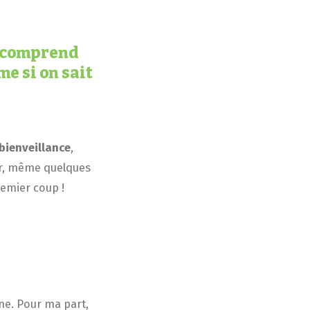
on comprend
me si on sait
bienveillance
,
er, même quelques
remier coup !
ne. Pour ma part,