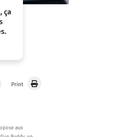
, ça
s
s.
Print
propose aux
 d’un Buddy, un