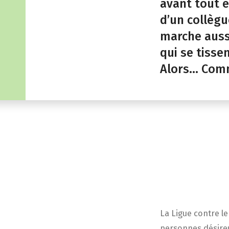
avant tout ê
d’un collègu
marche aussi
qui se tisse
Alors… Comm
La Ligue contre l
personnes désireu