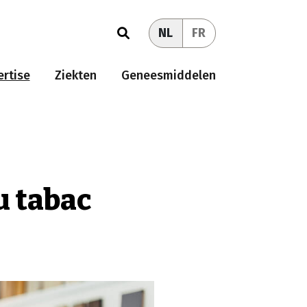
NL
FR
rtise
Ziekten
Geneesmiddelen
u tabac