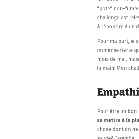
"pote" non-fumeur
challenge est rele
à répondre à un dé
Pour ma part, je 
immense fierté qu
mois de mai, mais 
la main! Mon chall
Empathie
Pour être un bon B
se mettre à la p
chose dont on ne 
sa vie? Caramba…