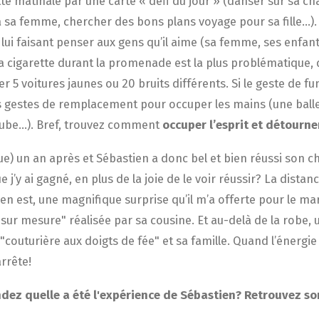
tte matinale par une carte « défi du jour » (danser sur sa c
 sa femme, chercher des bons plans voyage pour sa fille…). 
 lui faisant penser aux gens qu’il aime (sa femme, ses enfan
 la cigarette durant la promenade est la plus problématique
r 5 voitures jaunes ou 20 bruits différents. Si le geste de 
 gestes de remplacement pour occuper les mains (une balle
cube…). Bref, trouvez comment
occuper l’esprit et détourne
e) un an après et Sébastien a donc bel et bien réussi son ch
e j’y ai gagné, en plus de la joie de le voir réussir? La dista
 en est, une magnifique surprise qu’il m’a offerte pour le m
 "sur mesure" réalisée par sa cousine. Et au-delà de la robe, 
"couturière aux doigts de fée" et sa famille. Quand l’énergie
arrête!
ez quelle a été l'expérience de Sébastien? Retrouvez 