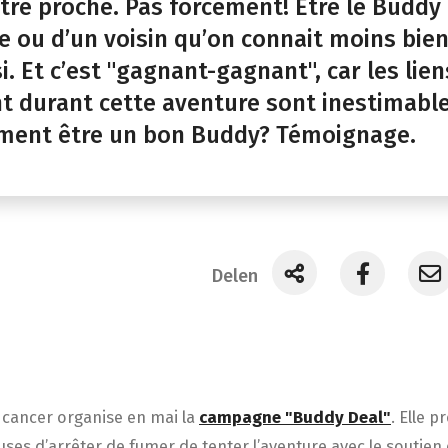
tre proche. Pas forcément! Être le Buddy
e ou d’un voisin qu’on connait moins bien
. Et c’est "gagnant-gagnant", car les lien
nt durant cette aventure sont inestimable
ent être un bon Buddy? Témoignage.
Delen
e cancer organise en mai la
campagne "Buddy Deal"
. Elle 
ses d’arrêter de fumer de tenter l’aventure avec le soutien