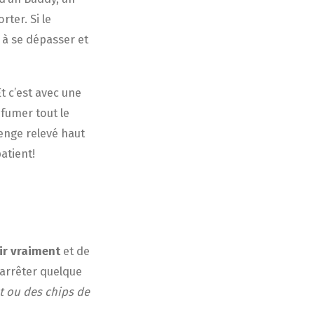
ter. Si le
i à se dépasser et
Et c’est avec une
 fumer tout le
lenge relevé haut
atient!
tir vraiment
et de
arrêter quelque
t ou des chips de