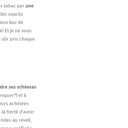
ns tabac par
une
 des snacks
mon lieu de
! Et je ne vous
n sûr pris chaque
dre ses schémas
manquer?
) et à
eurs achetées
la fierté d’avoir
ndes au réveil,