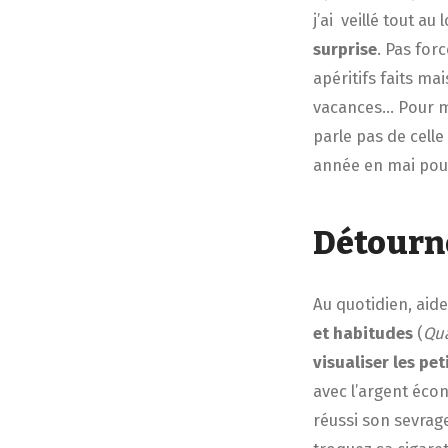
j’ai veillé tout 
surprise
. Pas for
apéritifs faits ma
vacances… Pour ma
parle pas de celle
année en mai pour
Détourne
Au quotidien, aide
et habitudes
(
Qua
visualiser les pe
avec l’argent écon
réussi son sevrage