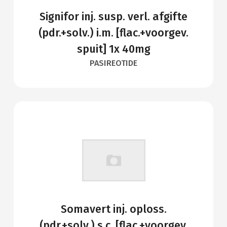
Signifor inj. susp. verl. afgifte
(pdr.+solv.) i.m. [flac.+voorgev.
spuit] 1x 40mg
PASIREOTIDE
Somavert inj. oploss.
(pdr.+solv.) s.c. [flac.+voorgev.