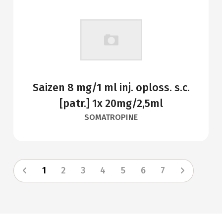
Saizen 8 mg/1 ml inj. oploss. s.c.
[patr.] 1x 20mg/2,5ml
SOMATROPINE
1
2
3
4
5
6
7