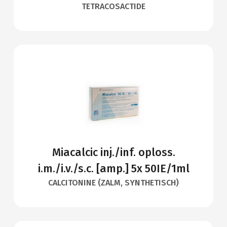
TETRACOSACTIDE
Miacalcic inj./inf. oploss.
i.m./i.v./s.c. [amp.] 5x 50IE/1ml
CALCITONINE (ZALM, SYNTHETISCH)