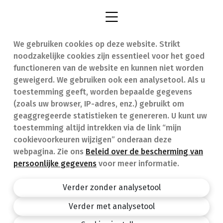
We gebruiken cookies op deze website. Strikt
Vind een apotheek
In geval van nood
noodzakelijke cookies zijn essentieel voor het goed
Onze expertise
Contact
functioneren van de website en kunnen niet worden
geweigerd. We gebruiken ook een analysetool. Als u
Ziekten
Veelgestelde vragen
toestemming geeft, worden bepaalde gegevens
(zoals uw browser, IP-adres, enz.) gebruikt om
Geneesmiddelen
(FAQ)
geaggregeerde statistieken te genereren. U kunt uw
toestemming altijd intrekken via de link “mijn
cookievoorkeuren wijzigen” onderaan deze
webpagina. Zie ons
Beleid over de bescherming van
persoonlijke gegevens
voor meer informatie.
Apotheek.be
Privacy policy
Verder zonder analysetool
Algemene voorwaarden
Verder met analysetool
design by