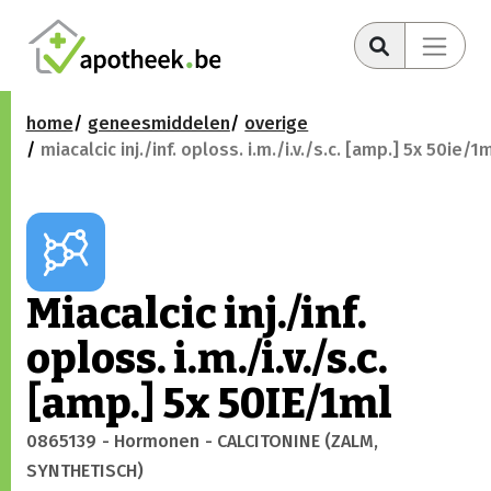
home
geneesmiddelen
overige
miacalcic inj./inf. oploss. i.m./i.v./s.c. [amp.] 5x 50ie/1
Miacalcic inj./inf.
oploss. i.m./i.v./s.c.
[amp.] 5x 50IE/1ml
0865139
- Hormonen
- CALCITONINE (ZALM,
SYNTHETISCH)