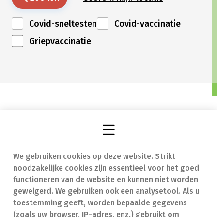
Covid-sneltesten
Covid-vaccinatie
Griepvaccinatie
We gebruiken cookies op deze website. Strikt
Vind een apotheek
In geval van nood
noodzakelijke cookies zijn essentieel voor het goed
Onze expertise
Contact
functioneren van de website en kunnen niet worden
geweigerd. We gebruiken ook een analysetool. Als u
Ziekten
Veelgestelde vragen
toestemming geeft, worden bepaalde gegevens
(zoals uw browser, IP-adres, enz.) gebruikt om