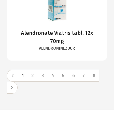
Alendronate Viatris tabl. 12x
70mg
ALENDRONINEZUUR
1
2
3
4
5
6
7
8