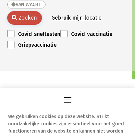
VAN WACHT
Zoeken
Gebruik mijn locatie
Covid-sneltesten
Covid-vaccinatie
Griepvaccinatie
We gebruiken cookies op deze website. Strikt
Vind een apotheek
In geval van nood
noodzakelijke cookies zijn essentieel voor het goed
Onze expertise
Contact
functioneren van de website en kunnen niet worden