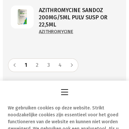
AZITHROMYCINE SANDOZ
200MG/5ML PULV SUSP OR
22,5ML
AZITHROMYCINE
1
2
3
4
We gebruiken cookies op deze website. Strikt
Vind een apotheek
In geval van nood
noodzakelijke cookies zijn essentieel voor het goed
Onze expertise
Contact
functioneren van de website en kunnen niet worden
geweigerd. We gebruiken ook een analysetool. Als u