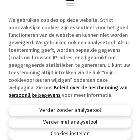
We gebruiken cookies op deze website. Strikt
Vind een apotheek
In geval van nood
noodzakelijke cookies zijn essentieel voor het goed
Onze expertise
Contact
functioneren van de website en kunnen niet worden
geweigerd. We gebruiken ook een analysetool. Als u
Ziekten
Veelgestelde vragen
toestemming geeft, worden bepaalde gegevens
(zoals uw browser, IP-adres, enz.) gebruikt om
Geneesmiddelen
(FAQ)
geaggregeerde statistieken te genereren. U kunt uw
toestemming altijd intrekken via de link “mijn
cookievoorkeuren wijzigen” onderaan deze
webpagina. Zie ons
Beleid over de bescherming van
persoonlijke gegevens
voor meer informatie.
Apotheek.be
Privacy policy
Verder zonder analysetool
Algemene voorwaarden
Verder met analysetool
design by
Cookies instellen