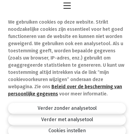
symptomen van COPD!
We gebruiken cookies op deze website. Strikt
Vind een apotheek
In geval van nood
noodzakelijke cookies zijn essentieel voor het goed
Onze expertise
Contact
functioneren van de website en kunnen niet worden
geweigerd. We gebruiken ook een analysetool. Als u
Ziekten
Veelgestelde vragen
toestemming geeft, worden bepaalde gegevens
(zoals uw browser, IP-adres, enz.) gebruikt om
Geneesmiddelen
(FAQ)
geaggregeerde statistieken te genereren. U kunt uw
toestemming altijd intrekken via de link “mijn
cookievoorkeuren wijzigen” onderaan deze
webpagina. Zie ons
Beleid over de bescherming van
persoonlijke gegevens
voor meer informatie.
Apotheek.be
Privacy policy
Verder zonder analysetool
Algemene voorwaarden
Verder met analysetool
design by
Cookies instellen