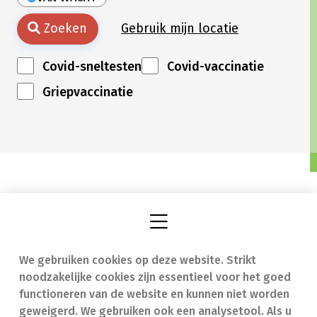
Zoeken
Gebruik mijn locatie
Covid-sneltesten
Covid-vaccinatie
Griepvaccinatie
We gebruiken cookies op deze website. Strikt
Vind een apotheek
In geval van nood
noodzakelijke cookies zijn essentieel voor het goed
Onze expertise
Contact
functioneren van de website en kunnen niet worden
geweigerd. We gebruiken ook een analysetool. Als u