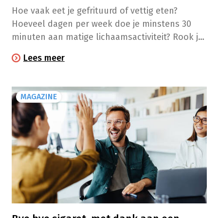
Hoe vaak eet je gefrituurd of vettig eten?
Hoeveel dagen per week doe je minstens 30
minuten aan matige lichaamsactiviteit? Rook je?
Drink je veel alcohol? De Belgische
Lees meer
Cardiologische Liga organiseert van 25
september tot 1 oktober de ‘Week van het
Hart’. Aan de hand van 10 vragen, waaronder de
MAGAZINE
vier hierboven genoemde, kan je zelf je
hartleeftijd berekenen op liguecardioliga.be.