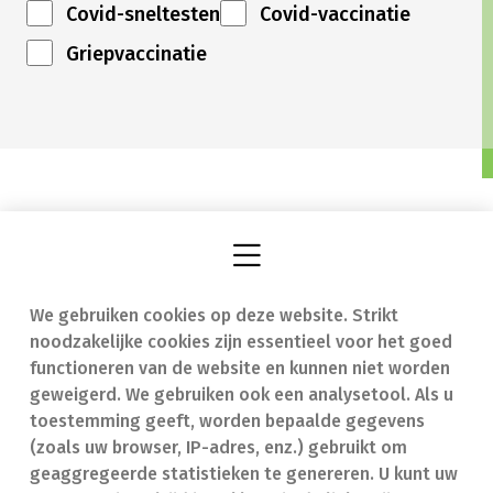
Covid-sneltesten
Covid-vaccinatie
Griepvaccinatie
We gebruiken cookies op deze website. Strikt
Vind een apotheek
In geval van nood
noodzakelijke cookies zijn essentieel voor het goed
Onze expertise
Contact
functioneren van de website en kunnen niet worden
geweigerd. We gebruiken ook een analysetool. Als u
Ziekten
Veelgestelde vragen
toestemming geeft, worden bepaalde gegevens
(zoals uw browser, IP-adres, enz.) gebruikt om
Geneesmiddelen
(FAQ)
geaggregeerde statistieken te genereren. U kunt uw