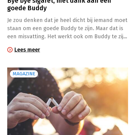
Bye bye sigaret, met dank aan een
goede Buddy
Je zou denken dat je heel dicht bij iemand moet
staan om een goede Buddy te zijn. Maar dat is
een misvatting. Het werkt ook om Buddy te zijn
van een collega of een buur die je minder goed
Lees meer
kent. En het is een win-winsituatie want de
banden die je tijdens het Buddyavontuur
smeedt, zijn van onschatbare waarde. Maar wat
MAGAZINE
houdt het juist in om een goede Buddy zijn?
Een getuigenis.