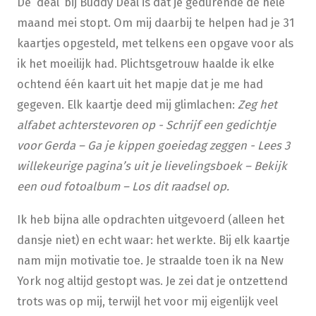
De ‘deal’ bij Buddy Deal is dat je gedurende de hele
maand mei stopt. Om mij daarbij te helpen had je 31
kaartjes opgesteld, met telkens een opgave voor als
ik het moeilijk had. Plichtsgetrouw haalde ik elke
ochtend één kaart uit het mapje dat je me had
gegeven. Elk kaartje deed mij glimlachen:
Zeg het
alfabet achterstevoren op - Schrijf een gedichtje
voor Gerda – Ga je kippen goeiedag zeggen - Lees 3
willekeurige pagina’s uit je lievelingsboek
– Bekijk
een oud fotoalbum – Los dit raadsel op.
Ik heb bijna alle opdrachten uitgevoerd (alleen het
dansje niet) en echt waar: het werkte. Bij elk kaartje
nam mijn motivatie toe. Je straalde toen ik na New
York nog altijd gestopt was. Je zei dat je ontzettend
trots was op mij, terwijl het voor mij eigenlijk veel