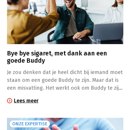
Bye bye sigaret, met dank aan een
goede Buddy
Je zou denken dat je heel dicht bij iemand moet
staan om een goede Buddy te zijn. Maar dat is
een misvatting. Het werkt ook om Buddy te zijn
van een collega of een buur die je minder goed
Lees meer
kent. En het is een win-winsituatie want de
banden die je tijdens het Buddyavontuur
smeedt, zijn van onschatbare waarde. Maar wat
ONZE EXPERTISE
houdt het juist in om een goede Buddy zijn?