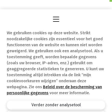
We gebruiken cookies op deze website. Strikt
Vind een apotheek
In geval van nood
noodzakelijke cookies zijn essentieel voor het goed
Onze expertise
Contact
functioneren van de website en kunnen niet worden
geweigerd. We gebruiken ook een analysetool. Als u
Ziekten
Veelgestelde vragen
toestemming geeft, worden bepaalde gegevens
(zoals uw browser, IP-adres, enz.) gebruikt om
Geneesmiddelen
(FAQ)
geaggregeerde statistieken te genereren. U kunt uw
toestemming altijd intrekken via de link “mijn
cookievoorkeuren wijzigen” onderaan deze
webpagina. Zie ons
Beleid over de bescherming van
persoonlijke gegevens
voor meer informatie.
Apotheek.be
Privacy policy
Verder zonder analysetool
Algemene voorwaarden