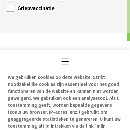
Griepvaccinatie
We gebruiken cookies op deze website. Strikt
Vind een apotheek
In geval van nood
noodzakelijke cookies zijn essentieel voor het goed
Onze expertise
Contact
functioneren van de website en kunnen niet worden
geweigerd. We gebruiken ook een analysetool. Als u
Ziekten
Veelgestelde vragen
toestemming geeft, worden bepaalde gegevens
(zoals uw browser, IP-adres, enz.) gebruikt om
Geneesmiddelen
(FAQ)
geaggregeerde statistieken te genereren. U kunt uw
toestemming altijd intrekken via de link “mijn