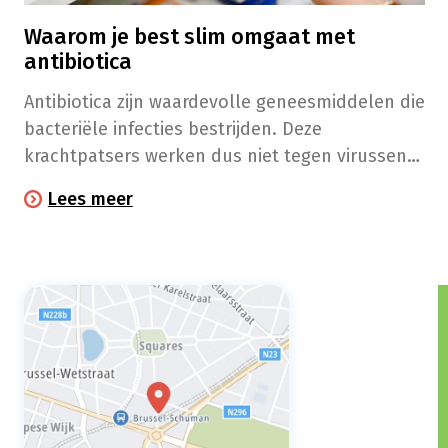
Waarom je best slim omgaat met
antibiotica
Antibiotica zijn waardevolle geneesmiddelen die
bacteriële infecties bestrijden. Deze
krachtpatsers werken dus niet tegen virussen
(zoals verkoudheid of griep). Door antibiotica
Lees meer
correct te gebruiken herstel je sneller van de
infectie, voorkom je dat de infectie terugkomt
én verklein je de kans op resistente bacteriën.