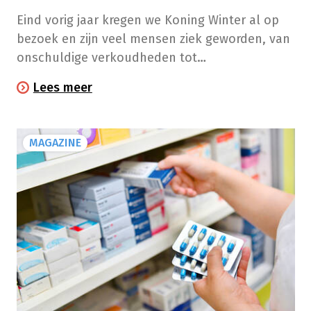
Eind vorig jaar kregen we Koning Winter al op
bezoek en zijn veel mensen ziek geworden, van
onschuldige verkoudheden tot
longontstekingen. Bij sommige ziekten is het
Lees meer
beter om jouw natuurlijke verdedigingssysteem
z’n werk te laten doen en vooral veel te rusten
en water of thee te drinken. Gebruik antibiotica
MAGAZINE
pas wanneer je arts een diagnose heeft gesteld
en deze geneesmiddelen nodig vindt.