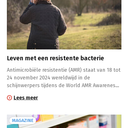
Leven met een resistente bacterie
Antimicrobiële resistentie (AMR) staat van 18 tot
24 november 2024 wereldwijd in de
schijnwerpers tijdens de World AMR Awareness
Week. Onder het motto ‘Educate. Advocate. Act
Lees meer
now.’ Zo niet stevenen we volgens experts af op
een 'post-antibioticatijdperk', waarin
ogenschijnlijk simpele infecties weer
MAGAZINE
levensbedreigend kunnen worden.