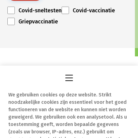
Covid-sneltesten
Covid-vaccinatie
Griepvaccinatie
We gebruiken cookies op deze website. Strikt
Vind een apotheek
In geval van nood
noodzakelijke cookies zijn essentieel voor het goed
Onze expertise
Contact
functioneren van de website en kunnen niet worden
geweigerd. We gebruiken ook een analysetool. Als u
Ziekten
Veelgestelde vragen
toestemming geeft, worden bepaalde gegevens
(zoals uw browser, IP-adres, enz.) gebruikt om
Geneesmiddelen
(FAQ)