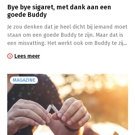
Bye bye sigaret, met dank aan een
goede Buddy
Je zou denken dat je heel dicht bij iemand moet
staan om een goede Buddy te zijn. Maar dat is
een misvatting. Het werkt ook om Buddy te zijn
van een collega of een buur die je minder goed
Lees meer
kent. En het is een win-winsituatie want de
banden die je tijdens het Buddyavontuur
smeedt, zijn van onschatbare waarde. Maar wat
MAGAZINE
houdt het juist in om een goede Buddy zijn?
Een getuigenis.