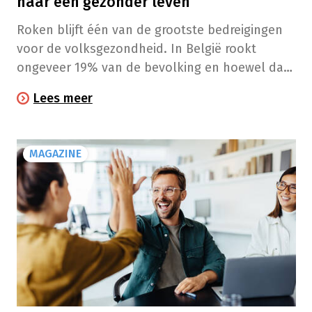
naar een gezonder leven
Roken blijft één van de grootste bedreigingen
voor de volksgezondheid. In België rookt
ongeveer 19% van de bevolking en hoewel dat
cijfer de laatste jaren licht daalt, blijft
Lees meer
tabaksverslaving een hardnekkig probleem.
Gelukkig zijn er tal van hulpmiddelen om
succesvol te stoppen. Je apotheker kan hierbij
MAGAZINE
een belangrijke rol spelen door je te
ondersteunen bij je rookstoptraject.