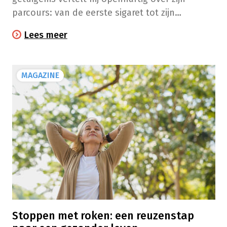
parcours: van de eerste sigaret tot zijn
definitieve rookstop. Zijn verhaal toont aan dat
Lees meer
stoppen met roken mogelijk is, ook al kost het
soms meerdere pogingen. Waar een wil is, is
een weg …
MAGAZINE
Stoppen met roken: een reuzenstap