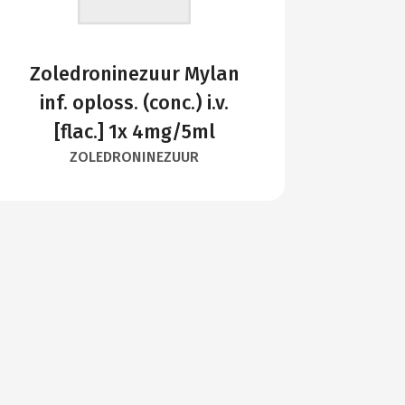
Zoledroninezuur Mylan
inf. oploss. (conc.) i.v.
[flac.] 1x 4mg/5ml
ZOLEDRONINEZUUR