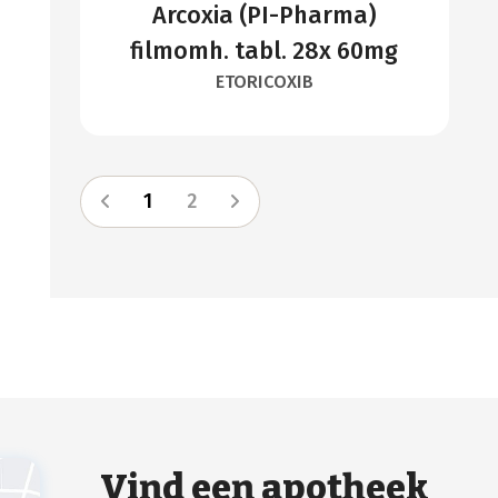
Arcoxia (PI-Pharma)
filmomh. tabl. 28x 60mg
ETORICOXIB
1
2
Vind een apotheek