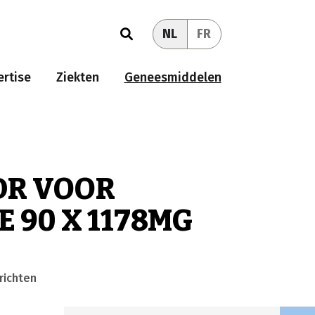
NL
FR
rtise
Ziekten
Geneesmiddelen
DR VOOR
 90 X 1178MG
richten