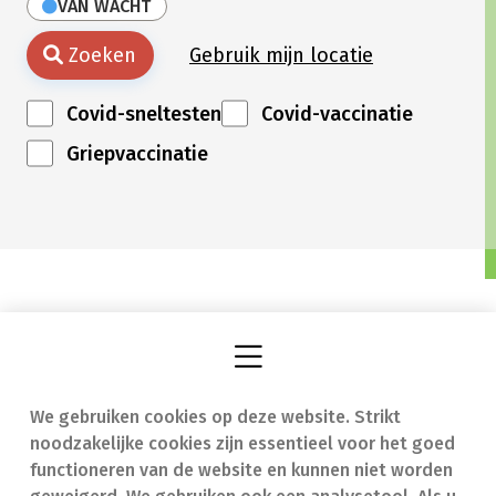
VAN WACHT
Zoeken
Gebruik mijn locatie
Covid-sneltesten
Covid-vaccinatie
Griepvaccinatie
We gebruiken cookies op deze website. Strikt
Vind een apotheek
In geval van nood
noodzakelijke cookies zijn essentieel voor het goed
Onze expertise
Contact
functioneren van de website en kunnen niet worden