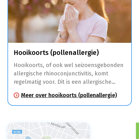
Hooikoorts (pollenallergie)
Hooikoorts, of ook wel seizoensgebonden
allergische rhinoconjunctivitis, komt
regelmatig voor. Dit is een allergische
aandoening die klachten aan de
Meer over hooikoorts (pollenallergie)
slijmvliezen van de neus (niezen,
neusloop, jeuk, neusverstopping) en ogen
(roodhuid, jeuk en tranen) veroorzaakt.