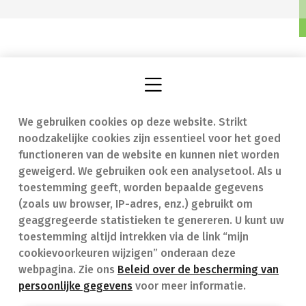
We gebruiken cookies op deze website. Strikt
Vind een apotheek
In geval van nood
noodzakelijke cookies zijn essentieel voor het goed
Onze expertise
Contact
functioneren van de website en kunnen niet worden
geweigerd. We gebruiken ook een analysetool. Als u
Ziekten
Veelgestelde vragen
toestemming geeft, worden bepaalde gegevens
(zoals uw browser, IP-adres, enz.) gebruikt om
Geneesmiddelen
(FAQ)
geaggregeerde statistieken te genereren. U kunt uw
toestemming altijd intrekken via de link “mijn
cookievoorkeuren wijzigen” onderaan deze
webpagina. Zie ons
Beleid over de bescherming van
persoonlijke gegevens
voor meer informatie.