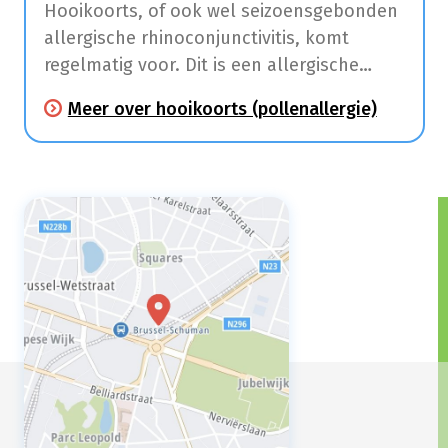
Hooikoorts, of ook wel seizoensgebonden
allergische rhinoconjunctivitis, komt
regelmatig voor. Dit is een allergische
aandoening die klachten aan de
Meer over hooikoorts (pollenallergie)
slijmvliezen van de neus (niezen,
neusloop, jeuk, neusverstopping) en ogen
(roodhuid, jeuk en tranen) veroorzaakt.