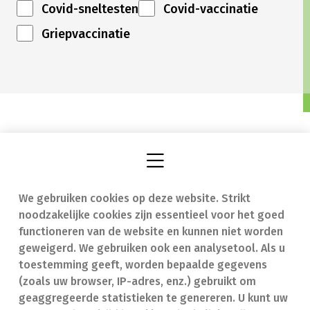
Covid-sneltesten
Covid-vaccinatie
Griepvaccinatie
We gebruiken cookies op deze website. Strikt
Vind een apotheek
In geval van nood
noodzakelijke cookies zijn essentieel voor het goed
Onze expertise
Contact
functioneren van de website en kunnen niet worden
geweigerd. We gebruiken ook een analysetool. Als u
Ziekten
Veelgestelde vragen
toestemming geeft, worden bepaalde gegevens
(zoals uw browser, IP-adres, enz.) gebruikt om
Geneesmiddelen
(FAQ)
geaggregeerde statistieken te genereren. U kunt uw