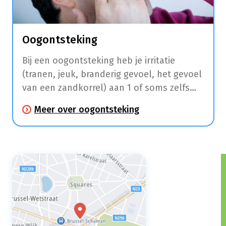
Oogontsteking
Bij een oogontsteking heb je irritatie
(tranen, jeuk, branderig gevoel, het gevoel
van een zandkorrel) aan 1 of soms zelfs
beide ogen. Je oog kan dik en rood zijn en
Meer over oogontsteking
er kan etter in je oog zitten waardoor het
‘s morgens ook wat kan dichtplakken.