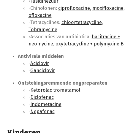
Fusidinezuur
Chinolonen:
ciprofloxacine
,
moxifloxacine
,
ofloxacine
Tetracyclines:
chloortetracycline
,
Tobramycine
Associaties van antibiotica:
bacitracine +
neomycine
,
oxytetracycline + polymyxine B
Antivirale middelen
Aciclovir
Ganciclovir
Ontstekingsremmende oogpreparaten
Ketorolac trometamol
Diclofenac
Indometacine
Nepafenac
Kinderen