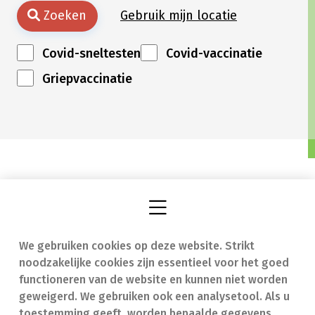
Zoeken
Gebruik mijn locatie
Covid-sneltesten
Covid-vaccinatie
Griepvaccinatie
We gebruiken cookies op deze website. Strikt
Vind een apotheek
In geval van nood
noodzakelijke cookies zijn essentieel voor het goed
Onze expertise
Contact
functioneren van de website en kunnen niet worden
geweigerd. We gebruiken ook een analysetool. Als u
Ziekten
Veelgestelde vragen
toestemming geeft, worden bepaalde gegevens