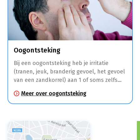
Oogontsteking
Bij een oogontsteking heb je irritatie
(tranen, jeuk, branderig gevoel, het gevoel
van een zandkorrel) aan 1 of soms zelfs
beide ogen. Je oog kan dik en rood zijn en
Meer over oogontsteking
er kan etter in je oog zitten waardoor het
‘s morgens ook wat kan dichtplakken.