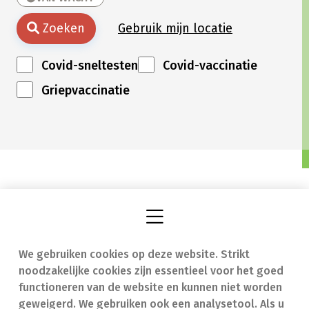
Zoeken
Gebruik mijn locatie
Covid-sneltesten
Covid-vaccinatie
Griepvaccinatie
We gebruiken cookies op deze website. Strikt
Vind een apotheek
In geval van nood
noodzakelijke cookies zijn essentieel voor het goed
Onze expertise
Contact
functioneren van de website en kunnen niet worden
geweigerd. We gebruiken ook een analysetool. Als u