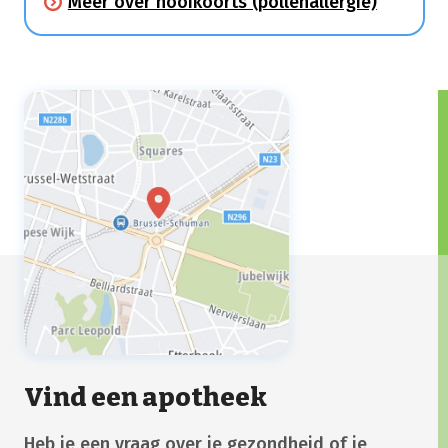
Meer over hooikoorts (pollenallergie)
slijmvliezen van de neus (niezen,
neusloop, jeuk, neusverstopping) en ogen
(roodhuid, jeuk en tranen) veroorzaakt.
Vind een apotheek
Heb je een vraag over je gezondheid of je