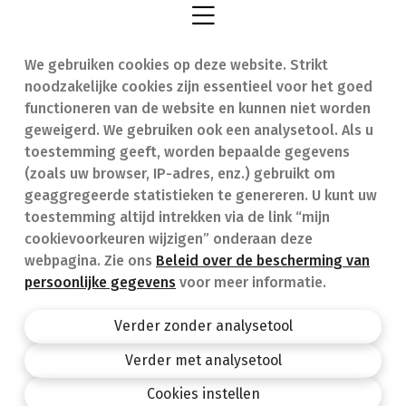
We gebruiken cookies op deze website. Strikt
Vind een apotheek
In geval van nood
noodzakelijke cookies zijn essentieel voor het goed
Onze expertise
Contact
functioneren van de website en kunnen niet worden
geweigerd. We gebruiken ook een analysetool. Als u
Ziekten
Veelgestelde vragen
toestemming geeft, worden bepaalde gegevens
(zoals uw browser, IP-adres, enz.) gebruikt om
Geneesmiddelen
(FAQ)
geaggregeerde statistieken te genereren. U kunt uw
toestemming altijd intrekken via de link “mijn
cookievoorkeuren wijzigen” onderaan deze
webpagina. Zie ons
Beleid over de bescherming van
persoonlijke gegevens
voor meer informatie.
Apotheek.be
Privacy policy
Verder zonder analysetool
Algemene voorwaarden
Verder met analysetool
design by
Cookies instellen