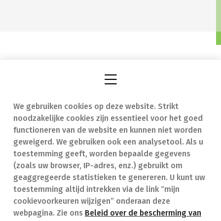
We gebruiken cookies op deze website. Strikt
Vind een apotheek
In geval van nood
noodzakelijke cookies zijn essentieel voor het goed
Onze expertise
Contact
functioneren van de website en kunnen niet worden
geweigerd. We gebruiken ook een analysetool. Als u
Ziekten
Veelgestelde vragen
toestemming geeft, worden bepaalde gegevens
(zoals uw browser, IP-adres, enz.) gebruikt om
Geneesmiddelen
(FAQ)
geaggregeerde statistieken te genereren. U kunt uw
toestemming altijd intrekken via de link “mijn
cookievoorkeuren wijzigen” onderaan deze
webpagina. Zie ons
Beleid over de bescherming van