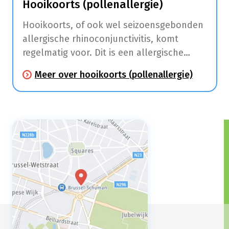
Hooikoorts (pollenallergie)
Hooikoorts, of ook wel seizoensgebonden
allergische rhinoconjunctivitis, komt
regelmatig voor. Dit is een allergische
aandoening die klachten aan de
Meer over hooikoorts (pollenallergie)
slijmvliezen van de neus (niezen,
neusloop, jeuk, neusverstopping) en ogen
(roodhuid, jeuk en tranen) veroorzaakt.