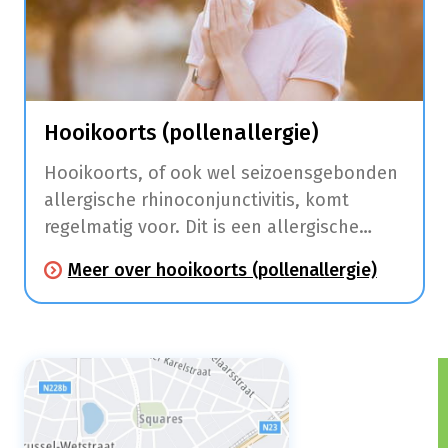
Hooikoorts (pollenallergie)
Hooikoorts, of ook wel seizoensgebonden
allergische rhinoconjunctivitis, komt
regelmatig voor. Dit is een allergische
aandoening die klachten aan de
Meer over hooikoorts (pollenallergie)
slijmvliezen van de neus (niezen,
neusloop, jeuk, neusverstopping) en ogen
(roodhuid, jeuk en tranen) veroorzaakt.