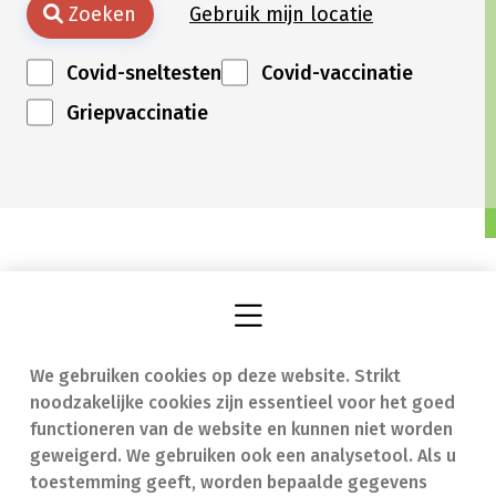
Zoeken
Gebruik mijn locatie
Covid-sneltesten
Covid-vaccinatie
Griepvaccinatie
We gebruiken cookies op deze website. Strikt
Vind een apotheek
In geval van nood
noodzakelijke cookies zijn essentieel voor het goed
Onze expertise
Contact
functioneren van de website en kunnen niet worden
geweigerd. We gebruiken ook een analysetool. Als u
Ziekten
Veelgestelde vragen
toestemming geeft, worden bepaalde gegevens