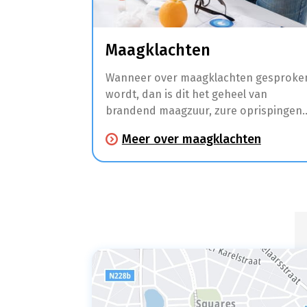
Maagklachten
Wanneer over maagklachten gesproke
wordt, dan is dit het geheel van
brandend maagzuur, zure oprispingen
en andere klachten zoals maagpijn en
Meer over maagklachten
spijsverteringsproblemen.