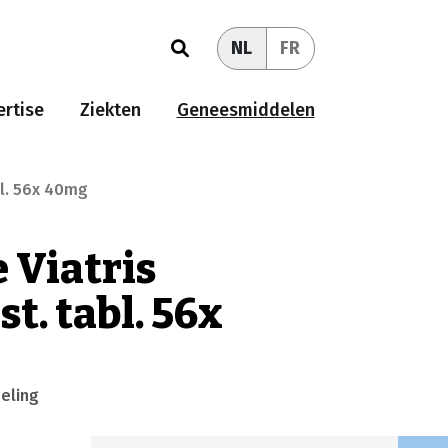
NL
FR
rtise
Ziekten
Geneesmiddelen
bl. 56x 40mg
 Viatris
t. tabl. 56x
eling