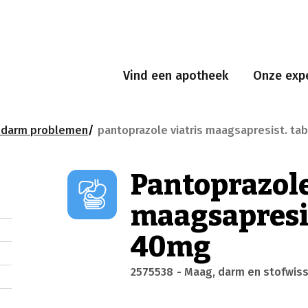
Vind een apotheek
Onze expe
edarm problemen
pantoprazole viatris maagsapresist. ta
Pantoprazole
maagsapresis
40mg
2575538
- Maag, darm en stofwiss