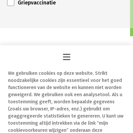
Griepvaccinatie
We gebruiken cookies op deze website. Strikt
Vind een apotheek
In geval van nood
noodzakelijke cookies zijn essentieel voor het goed
Onze expertise
Contact
functioneren van de website en kunnen niet worden
geweigerd. We gebruiken ook een analysetool. Als u
Ziekten
Veelgestelde vragen
toestemming geeft, worden bepaalde gegevens
(zoals uw browser, IP-adres, enz.) gebruikt om
Geneesmiddelen
(FAQ)
geaggregeerde statistieken te genereren. U kunt uw
toestemming altijd intrekken via de link “mijn
cookievoorkeuren wijzigen” onderaan deze