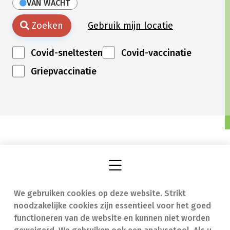
VAN WACHT
Zoeken
Gebruik mijn locatie
Covid-sneltesten
Covid-vaccinatie
Griepvaccinatie
We gebruiken cookies op deze website. Strikt
Vind een apotheek
In geval van nood
noodzakelijke cookies zijn essentieel voor het goed
Onze expertise
Contact
functioneren van de website en kunnen niet worden