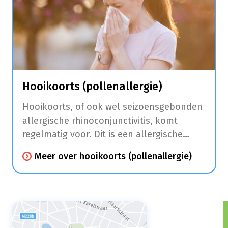
Hooikoorts (pollenallergie)
Hooikoorts, of ook wel seizoensgebonden
allergische rhinoconjunctivitis, komt
regelmatig voor. Dit is een allergische
aandoening die klachten aan de
Meer over hooikoorts (pollenallergie)
slijmvliezen van de neus (niezen,
neusloop, jeuk, neusverstopping) en ogen
(roodhuid, jeuk en tranen) veroorzaakt.