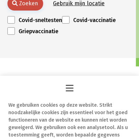
Zoeken
Gebruik mijn locatie
Covid-sneltesten
Covid-vaccinatie
Griepvaccinatie
We gebruiken cookies op deze website. Strikt
Vind een apotheek
In geval van nood
noodzakelijke cookies zijn essentieel voor het goed
Onze expertise
Contact
functioneren van de website en kunnen niet worden
geweigerd. We gebruiken ook een analysetool. Als u
Ziekten
Veelgestelde vragen
toestemming geeft, worden bepaalde gegevens