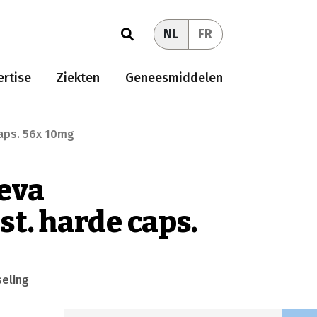
NL
FR
rtise
Ziekten
Geneesmiddelen
aps. 56x 10mg
eva
t. harde caps.
seling