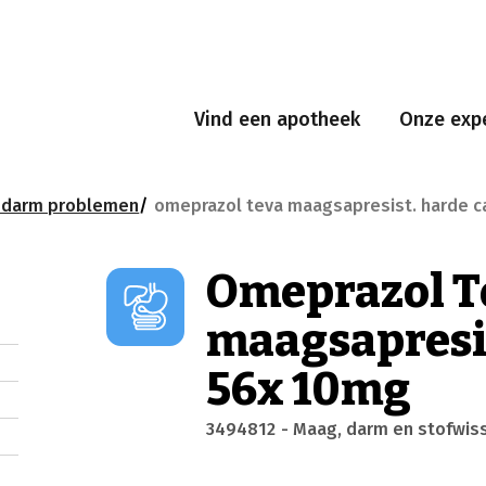
Vind een apotheek
Onze expe
edarm problemen
omeprazol teva maagsapresist. harde c
Omeprazol T
maagsapresis
56x 10mg
3494812
- Maag, darm en stofwis