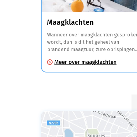
Maagklachten
Wanneer over maagklachten gesproke
wordt, dan is dit het geheel van
brandend maagzuur, zure oprispingen
en andere klachten zoals maagpijn en
Meer over maagklachten
spijsverteringsproblemen.