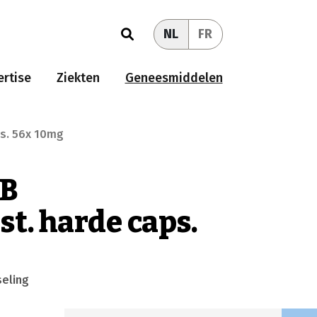
NL
FR
rtise
Ziekten
Geneesmiddelen
s. 56x 10mg
AB
t. harde caps.
seling