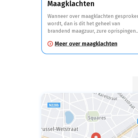
Maagklachten
Wanneer over maagklachten gesproke
wordt, dan is dit het geheel van
brandend maagzuur, zure oprispingen
en andere klachten zoals maagpijn en
Meer over maagklachten
spijsverteringsproblemen.