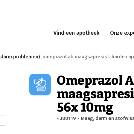
Vind een apotheek
Onze expe
edarm problemen
omeprazol ab maagsapresist. harde cap
Omeprazol 
maagsapresis
56x 10mg
4380119
- Maag, darm en stofwis